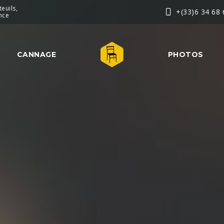
euils,
+(33)6 34 68 
nce
CANNAGE
PHOTOS